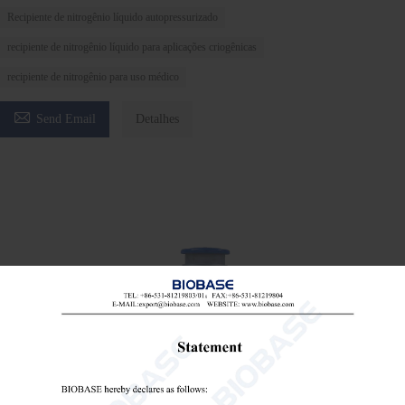
Recipiente de nitrogênio líquido autopressurizado
recipiente de nitrogênio líquido para aplicações criogênicas
recipiente de nitrogênio para uso médico

Send Email
Detalhes