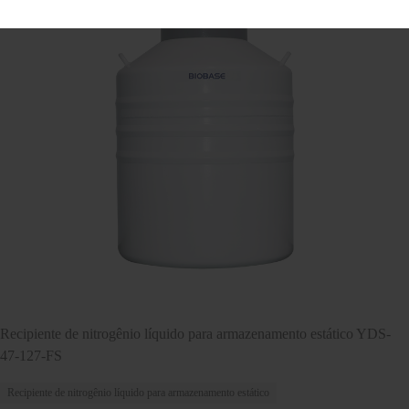
Recipiente de nitrogênio líquido para armazenamento estático YDS-
47-127-FS
Recipiente de nitrogênio líquido para armazenamento estático