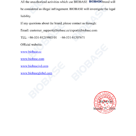
Recipiente de nitrogênio líquido para transporte Série YDS
Recipiente de nitrogênio líquido para armazenamento estático
Recipiente de nitrogênio líquido
Recipiente de nitrogênio líquido para transporte

Send Email
Detalhes