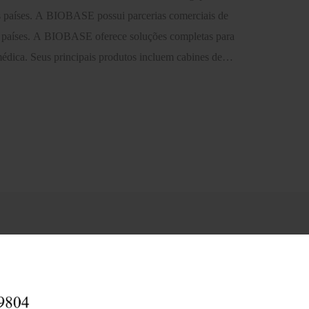
os países. A BIOBASE possui parcerias comerciais de
 países. A BIOBASE oferece soluções completas para
médica. Seus principais produtos incluem cabines de
s de fluxo laminar, capelas de exaustão, refrigeradores
ufas, incubadoras, centrífugas, cadeiras de rodas, camas
de diagnóstico in vitro (IVD), projetos de salas limpas,
possui certificações como ISO 9001, ISO 13485, ISO
 NSF49, EN 12469, MET, CE, ETL, etc. A BIOBASE
s comerciais mutuamente benéficas com distribuidores