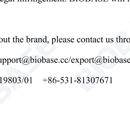
com parceiros globais
apresenta as mais recentes sol
O ADLM 2026 começou oficialmente! Se você 
da medicina laboratorial
laboratórios e diagnóstico in vi
no evento, não deixe de visitar 
estande 947. Descubra nossas últimas inovações,
conheça nossa equipe e vamos conv
necessi
31-07-2026