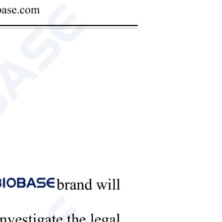
 | A BIOBASE
Declaração da marca BIOBASE