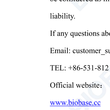
 em nosso próximo destino global!
BIOBASE conecta-se 
para moldar o futuro 
03-08-2026