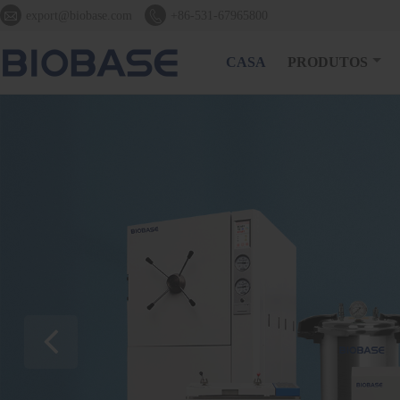


export@biobase.com
+86-531-67965800
CASA
PRODUTOS