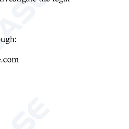
uções para
estiver
tro.
a BIOBASE no
ersar sobre as
10-05-2024
dades do seu laboratório. Te vejo lá!
29-07-2026