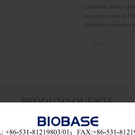
Cazaquistão, Índia e outr
longa data em mais de 190
laboratórios e para a área 
segurança biológica, cabine
e freezers, autoclaves, est
Mais >>
hospitalares, instrumentos 
entre outros. A BIOBASE 
14001, ISO 45001, FDA,
busca estabelecer parceria
em todo o mundo.
PRODUTO QUENTE