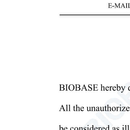
r tornar a ADLM 2026 inesquecível
ADLM 2026 chega ao 