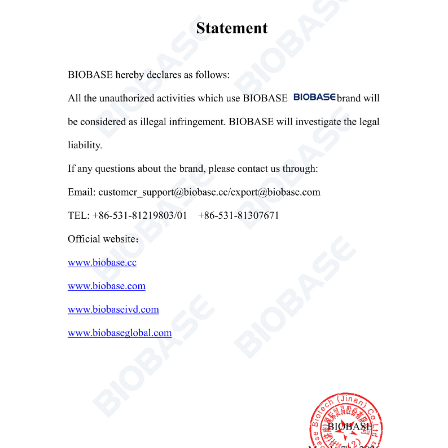

Send Email
Detalhes