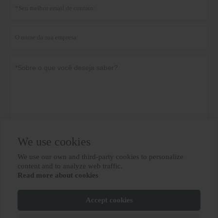
We use cookies
Política de Privacidade
submeter
We use our own and third-party cookies to personalize

content and to analyze web traffic.
Read more about cookies
MAIS SERVIÇOS
Accept cookies