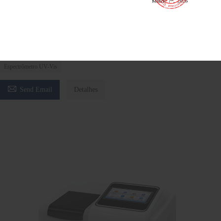
Espectrofotômetro UV/VIS BK-UV1600G BK-V1600G
Espectrofotômetro UV/VIS
Espectrofotômetro UV-Visível
Espectrômetro UV-Vis

Send Email
Detalhes