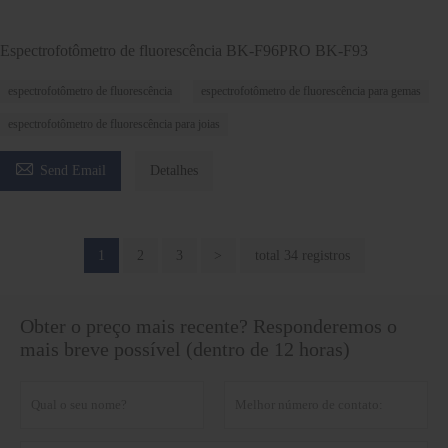
Espectrofotômetro de fluorescência BK-F96PRO BK-F93
espectrofotômetro de fluorescência
espectrofotômetro de fluorescência para gemas
espectrofotômetro de fluorescência para joias

Send Email
Detalhes
1
2
3
>
total 34 registros
Obter o preço mais recente? Responderemos o
mais breve possível (dentro de 12 horas)