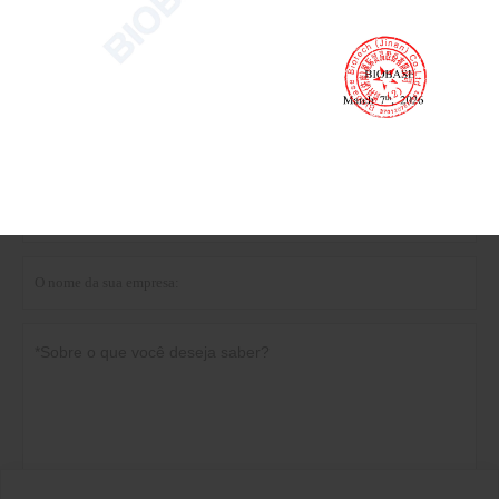
Obter o preço mais recente? Responderemos o
mais breve possível (dentro de 12 horas)