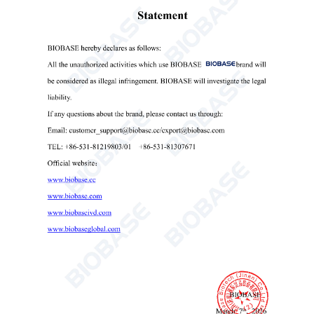
Seladora Médica Automática MS-10 MS-30P
Seladora Médica Automática
selador de bolsas médicas
máquina seladora hospitalar

Send Email
Detalhes