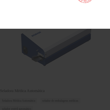
Seladora Médica Automática
Seladora Médica Automática
selador de embalagens médicas
selador estéril automático