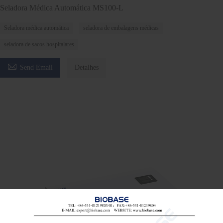
Seladora Médica Automática MS100-L
Seladora médica automática
seladora de embalagens médicas
seladora de sacos hospitalares

Send Email
Detalhes