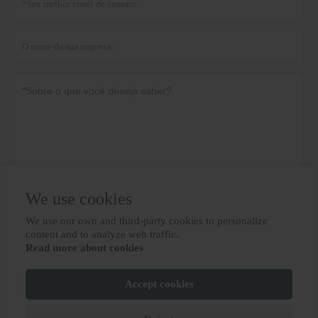
We use cookies
Política de Privacidade
submeter
We use our own and third-party cookies to personalize

content and to analyze web traffic.
Read more about cookies
MAIS SERVIÇOS
Accept cookies
Copyright de © BIOBASE GROUP
Lu ICP No. 10012694-31