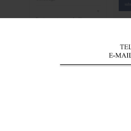
sub
+
Equipamentos para Análise
Laboratorial
+
Instrumentos para banco de
sangue
+
Instrumentos ópticos
+
Equipamentos de laboratório de
patologia
+
Instrumentos de Farmácia
+
Pré-processamento de
bioamostras