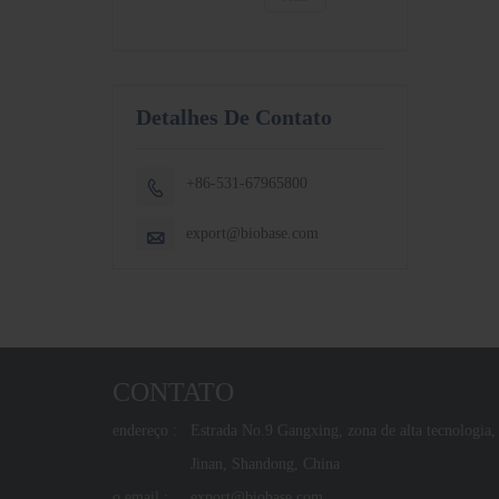
100N BJPX-200N
Detalhes De Contato
+86-531-67965800

export@biobase.com

CONTATO
endereço :
Estrada No.9 Gangxing, zona de alta tecnologia,
Jinan, Shandong, China
o email :
export@biobase.com