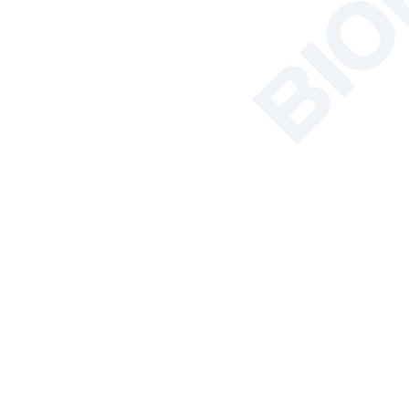
+
Equipamentos terapêuticos
Síntese por micro-ondas
Solução para instrumentos de
solo, plantas e sementes
Banheira/Circulador
Hemocitômetro
Analisador de Carbono
Orgânico Total
Produtos Em Destaque