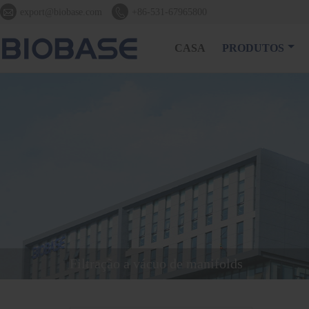


export@biobase.com
+86-531-67965800
CASA
PRODUTOS
Filtração a vácuo de manifolds