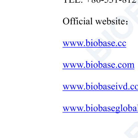
+
Equipamentos de controle de
temperatura em laboratório
+
Outros equipamentos de
laboratório
Novos Produtos
+
Produtos de reabilitação
Produtos para cuidados
neonatais
Equipamentos Médicos de
Diagnóstico e Terapêutico
SOLUÇÃO COMPLETA
PARA MOBILIÁRIO DE
LABORATÓRIO