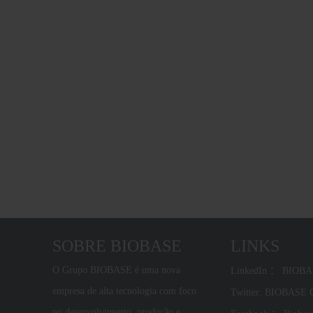
SOBRE BIOBASE
LINKS
O Grupo BIOBASE é uma nova
LinkedIn ： BIOB
empresa de alta tecnologia com foco
Twitter: BIOBASE
no desenvolvimento, produção e