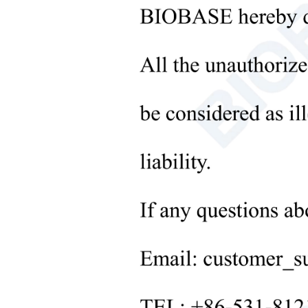
+
Instrumentos de processamento
de líquidos
+
Equipamentos de Laboratório
Molecular
+
Instrumentos de laboratório
microbiológico
+
Equipamentos médicos
+
Consumíveis Médicos
+
Equipamentos de Processamento
de Sólidos em Laboratório