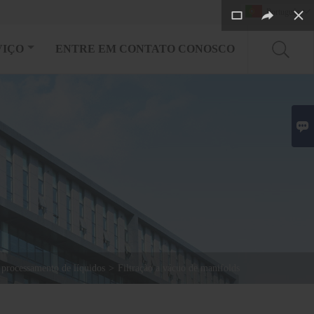
Português

VIÇO
ENTRE EM CONTATO CONOSCO

 processamento de líquidos
>
Filtração a vácuo de manifolds