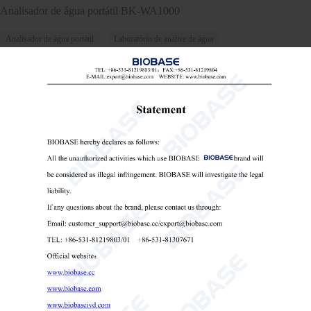
Analisador de água portátil BK-WA1000
Analisador de água portátil
Laboratório de análise de água
analisador de água portátil por atacado

Send Email
Detalhes