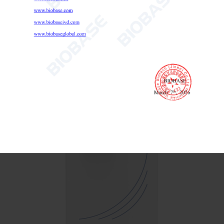
Incubadora de CO2 com controle por tela sensível ao toque

Send Email
Detalhes