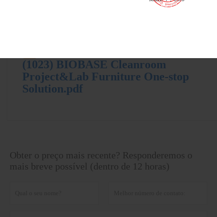
20240323 Solução de Instrumentos
para Solo, Plantas e Sementes.pdf
(1023) BIOBASE Cleanroom
Project&Lab Furniture One-stop
Solution.pdf
Obter o preço mais recente? Responderemos o
mais breve possível (dentro de 12 horas)