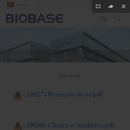
Português

Toggle main m
Download
Download
(0627) Proteção do ar.pdf
(0630) Clínico e Analítico.pdf