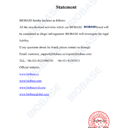
(20260523) Centrífuga.pdf
Equipamentos de Laboratório e
Médicos.pdf
(0513) Produtos Médicos de
Reabilitação.pdf