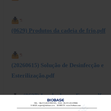
(0629) Produtos da cadeia de frio.pdf
(20260615) Solução de Desinfecção e
Esterilização.pdf
(0627) Incubadora e Forno.pdf